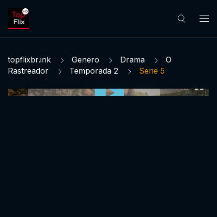
topflixbr.ink
Genero
Drama
O
Rastreador
Temporada 2
Serie 5
0:00:00 /
0:00:00