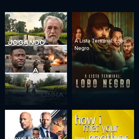
Jogando a Linha
A Lista Terminal: Lobo
Negro
Velozes & Furiosos:
How I Met Your Mother