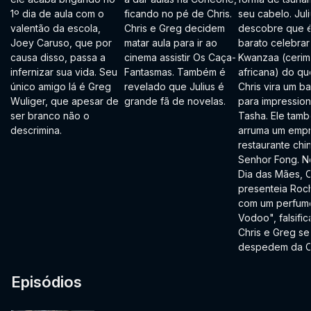
1º dia de aula com o
ficando no pé de Chris.
seu cabelo. Juli
valentão da escola,
Chris e Greg decidem
descobre que é
Joey Caruso, que por
matar aula para ir ao
barato celebrar
causa disso, passa a
cinema assistir Os Caça-
Kwanzaa (cerim
infernizar sua vida. Seu
Fantasmas. Também é
africana) do que
único amigo lá é Greg
revelado que Julius é
Chris vira um b
Wuliger, que apesar de
grande fã de novelas.
para impression
ser branco não o
Tasha. Ele tam
descrimina.
arruma um emp
restaurante chi
Senhor Fong. N
Dia das Mães, C
presenteia Roch
com um perfum
Vodoo", falsific
Chris e Greg se
despedem da C
Episódios