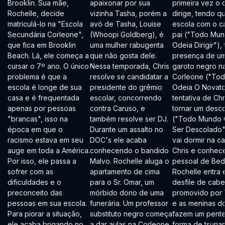
Brooklin. Sua mãe,
apaixonar por sua
primeira vez o q
Rochelle, decide
vizinha Tasha, porém a
dirige, tendo qu
matriculá-lo na "Escola
avó de Tasha, Louise
escola com o c
Secundária Corleone",
(Whoopi Goldberg), é
pai ("Todo Mu
que fica em Brooklin
uma mulher rabugenta
Odeia Dirigir"),
Beach. Lá, ele começa a
que não gosta dele.
presença de um
cursar o 7º ano. O único
Nessa temporada, Chris
garoto negro n
problema é que a
resolve se candidatar a
Corleone ("To
escola é longe de sua
presidente do grêmio
Odeia O Novato
casa e é frequentada
escolar, concorrendo
tentativa de Chr
apenas por pessoas
contra Caruso, e
tornar um desc
"brancas", isso na
também resolve ser DJ.
("Todo Mundo 
época em que o
Durante um assalto no
Ser Descolado"
racismo estava em seu
DOC's ele acaba
vai dormir na c
auge em toda a América.
conhecendo o bandido
Chris e conhec
Por isso, ele passa a
Malvo. Rochelle aluga o
pessoal de Bed
sofrer com as
apartamento de cima
Rochelle entra
dificuldades e o
para o Sr. Omar, um
desfile de cabe
preconceito das
mórbido dono de uma
promovido por 
pessoas em sua escola.
funerária. Um professor
e as meninas do
Para piorar a situação,
substituto negro começa
fazem um pent
ele acaba brigando no
a dar aulas na Corleone,
forma de tsuna