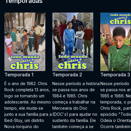
Temporadas
Temporada 1
Temporada 2
Temporada 3
É o ano de 1982. Chris
Nesse período a história
Nesse período a
Rock completa 13 anos,
se passa nos anos de
se passa nos a
logo se tornando um
1984 e 1985. Chris
1985 e 1986. N
adolescente. Ao mesmo
começa a trabalhar na
temporada, o p
tempo, ele muda-se
Mercearia do Doc
Chris Rock, part
junto a sua família para a
(DOC's) para ajudar no
episódio "Tod
Bed-Stuy, um distrito
sustento da família. Ele
Odeia o Orienta
Nova-Iorquino do
também começa a se
Ocorre também