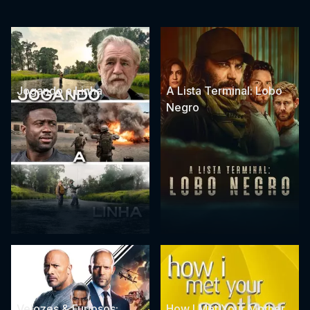
Jogando a Linha
A Lista Terminal: Lobo
Negro
Velozes & Furiosos:
How I Met Your Mother