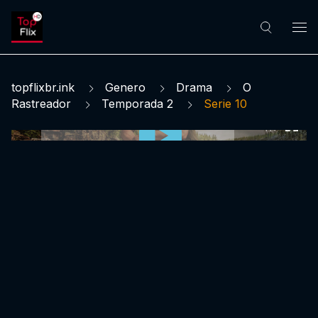
topflixbr.ink
Genero
Drama
O
Rastreador
Temporada 2
Serie 10
0:00:00 /
0:00:00