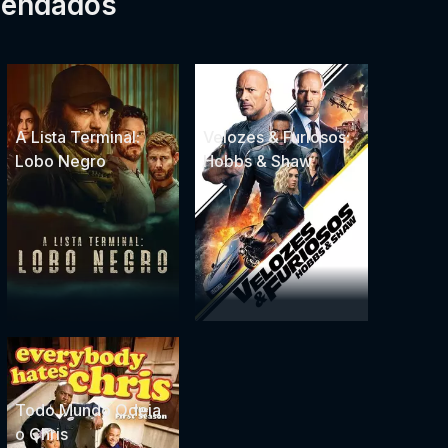
mendados
A Lista Terminal:
Velozes & Furiosos:
Lobo Negro
Hobbs & Shaw
Todo Mundo Odeia
o Chris