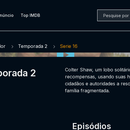
núncio
Top IMDB
dor
Temporada 2
Serie 16
Colter Shaw, um lobo solitár
porada 2
recompensas, usando suas ha
cidadãos e autoridades a reso
família fragmentada.
Episódios