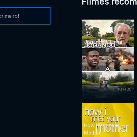
Filmes reco
rimeiro!
Jogando a Linha
How I Met Your
Mother