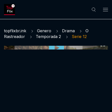
topflixbr.ink
Genero
Drama
O
Rastreador
Temporada 2
Serie 12
0:00:00 /
0:00:00