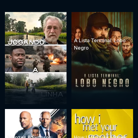
Jogando a Linha
A Lista Terminal: Lobo
Negro
Velozes & Furiosos:
How I Met Your Mother