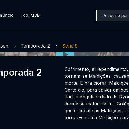
núncio
Top IMDB
isen
Temporada 2
Serie 9
Sofrimento, arrependimento,
emporada 2
tornam-se Maldições, causan
morte. E pra piorar, Maldiçõ
Certo dia, para salvar amigo
Itadori engole o dedo do Ry
decide se matricular no Colé
que combate as Maldições... 
tornou-se uma Maldição para