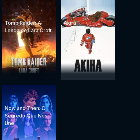
Tomb Raider: A
Akira
Lenda de Lara Croft
Now and Then: O
Segredo Que Nos
Une