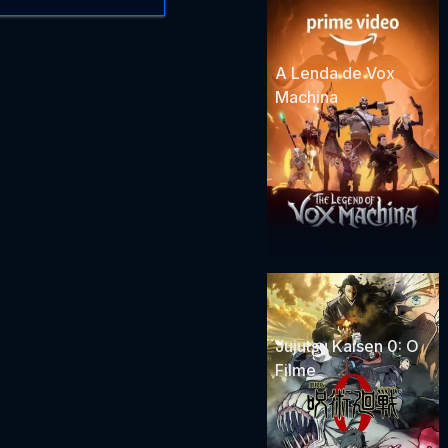
A Lenda de Vox
Machina
Jujutsu Kaisen 0: O
Filme