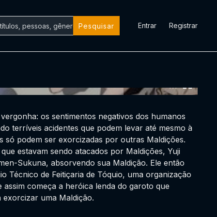
Entrar
Registrar
Pesquisar
0:00:00 /
0:00:00
 vergonha: os sentimentos negativos dos humanos
do terríveis acidentes que podem levar até mesmo à
es só podem ser exorcizadas por outras Maldições.
s que estavam sendo atacados por Maldições, Yuji
omen-Sukuna, absorvendo sua Maldição. Ele então
gio Técnico de Feitiçaria de Tóquio, uma organização
e assim começa a heróica lenda do garoto que
 exorcizar uma Maldição.