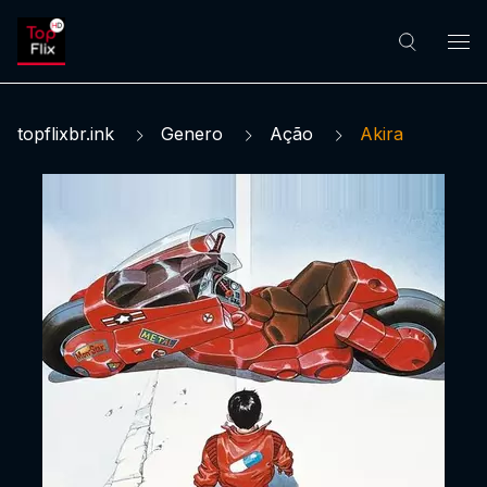
topflixbr.ink
Genero
Ação
Akira