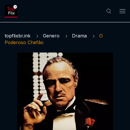
topflixbr.ink
Genero
Drama
O
Poderoso Chefão