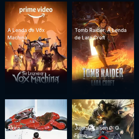
A Lenda de Vox
Tomb Raider: A Lenda
Machina
de Lara Croft
Akira
Jujutsu Kaisen 0: O
Filme