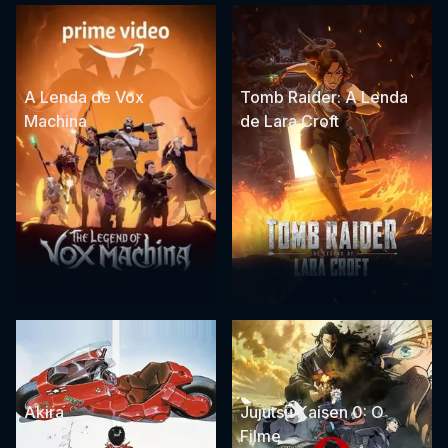
A Lenda de Vox
Tomb Raider: A Lenda
Machina
de Lara Croft
Akira
Jujutsu Kaisen 0: O
Filme