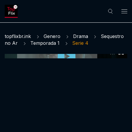
topflixbr.ink
Genero
Drama
Sequestro
no Ar
Temporada 1
Serie 4
0:00:00 /
0:00:00