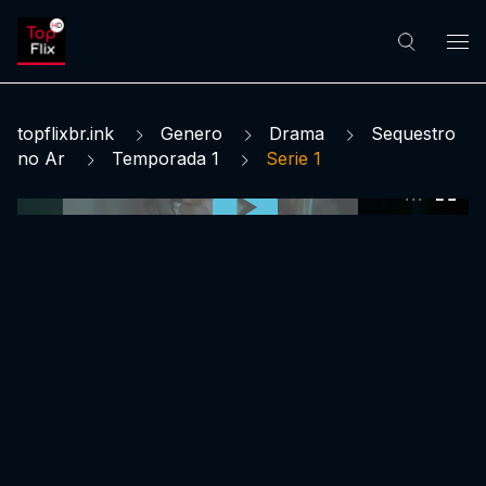
topflixbr.ink
Genero
Drama
Sequestro
no Ar
Temporada 1
Serie 1
0:00:00 /
0:00:00