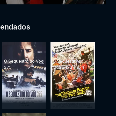
mendados
O Sequestro do Voo
O Sequestro do
375
Metro 123 (1974)