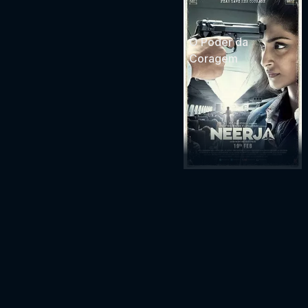
O Poder da
Coragem