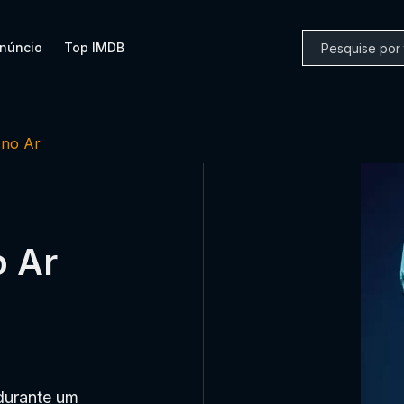
núncio
Top IMDB
 no Ar
o Ar
durante um