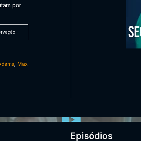
utam por
servação
 Adams
,
Max
Episódios