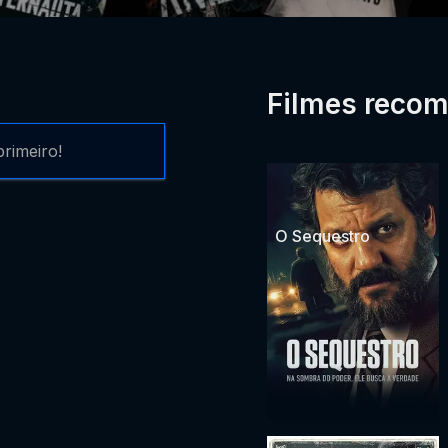
Filmes reco
rimeiro!
O Sequestro