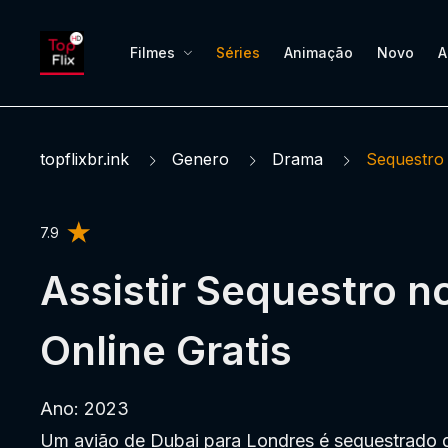
Filmes
Séries
Animação
Novo
A
topflixbr.ink
Genero
Drama
Sequestro
7.9
Assistir Sequestro n
Online Gratis
Ano: 2023
Um avião de Dubai para Londres é sequestrado 