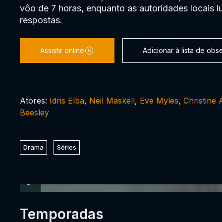
vôo de 7 horas, enquanto as autoridades locais l
respostas.
Assistir online
Adicionar à lista de ob
Atores:
Idris Elba
,
Neil Maskell
,
Eve Myles
,
Christine
Beesley
Drama
Séries
Temporadas