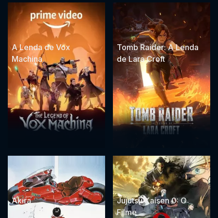
A Lenda de Vox
Tomb Raider: A Lenda
Machina
de Lara Croft
Akira
Jujutsu Kaisen 0: O
Filme