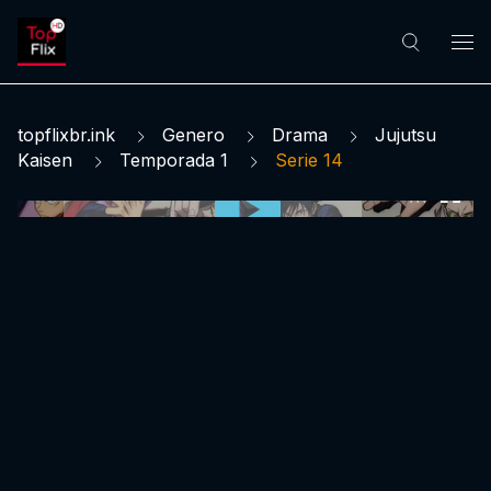
topflixbr.ink
Genero
Drama
Jujutsu
Kaisen
Temporada 1
Serie 14
0:00:00 /
0:00:00