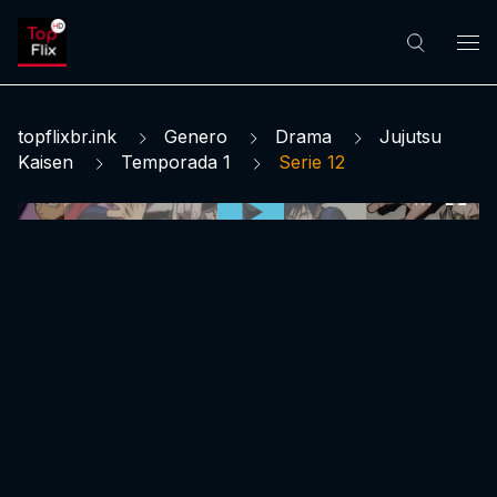
topflixbr.ink
Genero
Drama
Jujutsu
Kaisen
Temporada 1
Serie 12
0:00:00 /
0:00:00