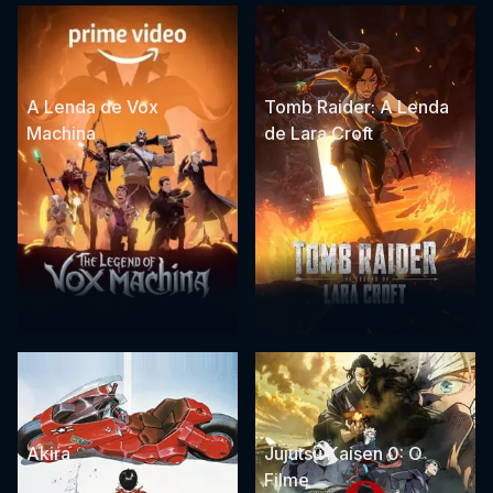
A Lenda de Vox
Tomb Raider: A Lenda
Machina
de Lara Croft
Akira
Jujutsu Kaisen 0: O
Filme