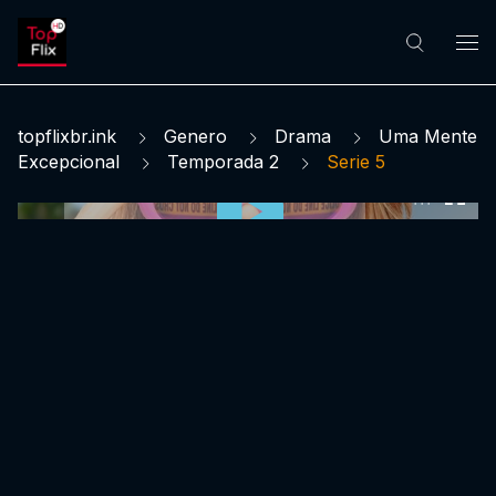
topflixbr.ink
Genero
Drama
Uma Mente
Excepcional
Temporada 2
Serie 5
0:00:00 /
0:00:00