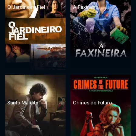
O Jardineiro Fiel
A Faxineira
Santo Maldito
Crimes do Futuro