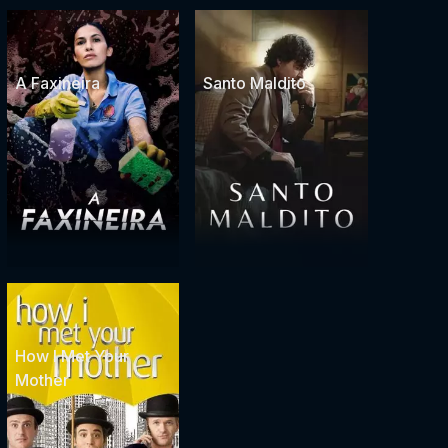
A Faxineira
Santo Maldito
How I Met Your
Mother