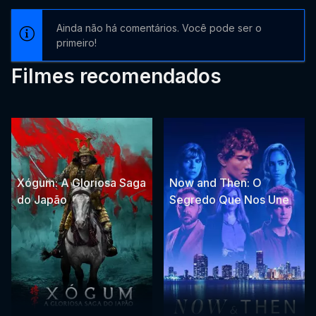
Ainda não há comentários. Você pode ser o
primeiro!
Filmes recomendados
Xógum: A Gloriosa Saga
Now and Then: O
do Japão
Segredo Que Nos Une