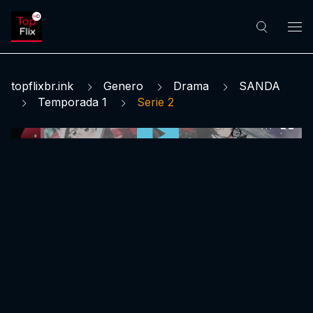
topflixbr.ink
Genero
Drama
SANDA
Temporada 1
Serie 2
0:00:00 /
0:00:00