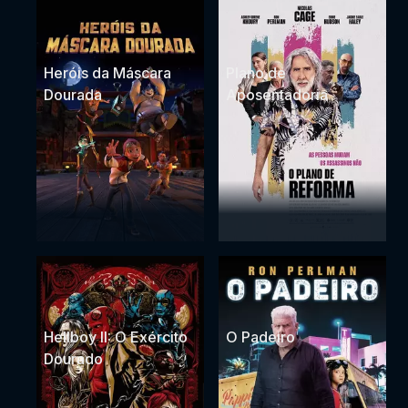
Heróis da Máscara
Plano de
Dourada
Aposentadoria
Hellboy II: O Exército
O Padeiro
Dourado