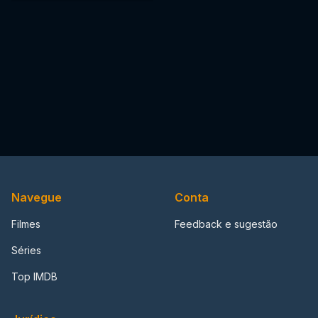
Navegue
Conta
Filmes
Feedback e sugestão
Séries
Top IMDB