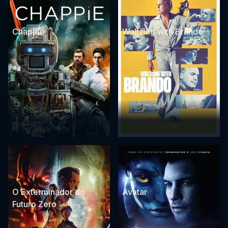
Chappie
Waltzing with Brando
O Exterminador do
Avatar
Futuro Zero