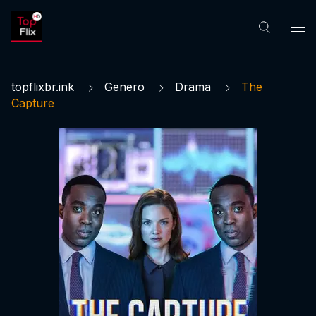
topflixbr.ink
Genero
Drama
The
Capture