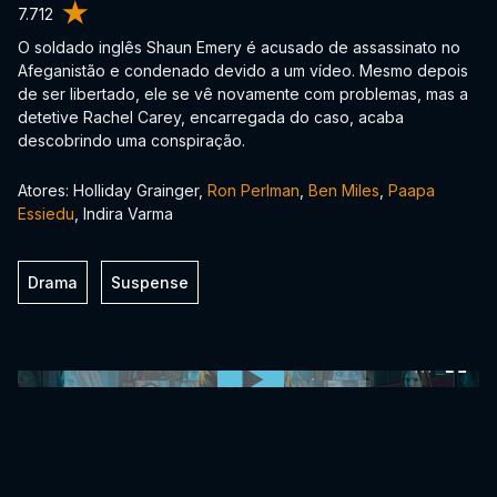
7.712
O soldado inglês Shaun Emery é acusado de assassinato no
Afeganistão e condenado devido a um vídeo. Mesmo depois
de ser libertado, ele se vê novamente com problemas, mas a
detetive Rachel Carey, encarregada do caso, acaba
descobrindo uma conspiração.
Atores: Holliday Grainger,
Ron Perlman
,
Ben Miles
,
Paapa
Essiedu
, Indira Varma
Drama
Suspense
0:00:00 /
0:00:00