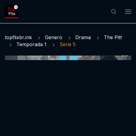
topflixbr.ink
Genero
Drama
The Pitt
Temporada 1
Serie 5
0:00:00 /
0:00:00