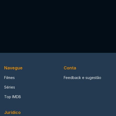
Navegue
Conta
Filmes
Feedback e sugestão
Séries
Top IMDB
Jurídico