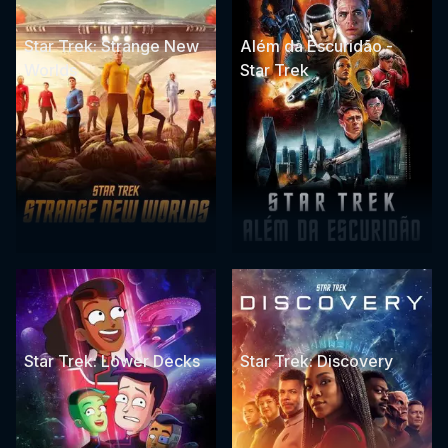
Star Trek: Strange New
Além da Escuridão -
Worlds
Star Trek
Star Trek: Lower Decks
Star Trek: Discovery