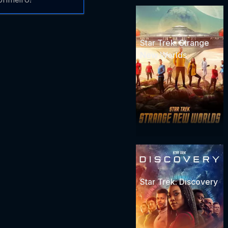
Star Trek: Strange
New Worlds
Star Trek: Discovery