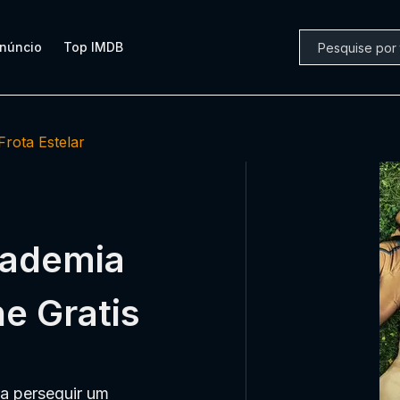
núncio
Top IMDB
Frota Estelar
Academia
ne Gratis
a perseguir um