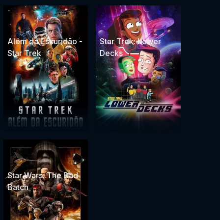
Além da Escuridão -
Star Trek: Lower
Star Trek
Decks
Star Wars: The Bad
Batch