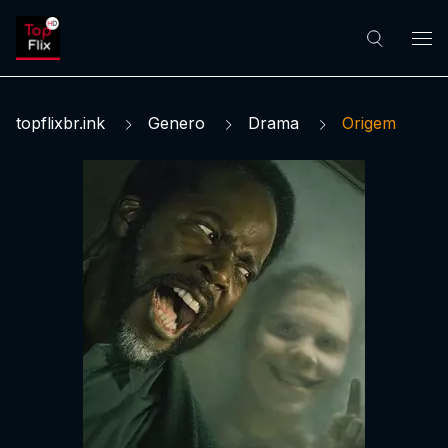
topflixbr.ink
Genero
Drama
Origem