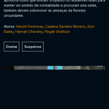
aprisiona todos que entram. Enquanto os residentes lutam para
manter um sentido de normalidade e procuram uma saída,
também devem sobreviver às ameaças da floresta
circundante.
Atores:
Harold Perrineau
,
Catalina Sandino Moreno
,
Eion
Bailey
,
Hannah Cheramy
,
Pegah Ghafoori
Drama
Suspense
0:00:00 /
0:00:00