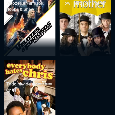
Velozes & Furiosos:
How I Met Your Mother
Hobbs & Shaw
Todo Mundo Odeia o
Chris