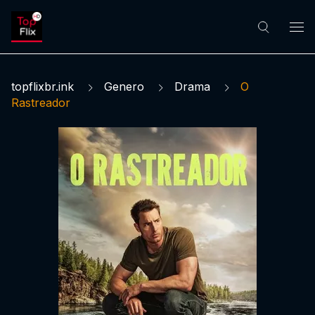
topflixbr.ink
Genero
Drama
O
Rastreador