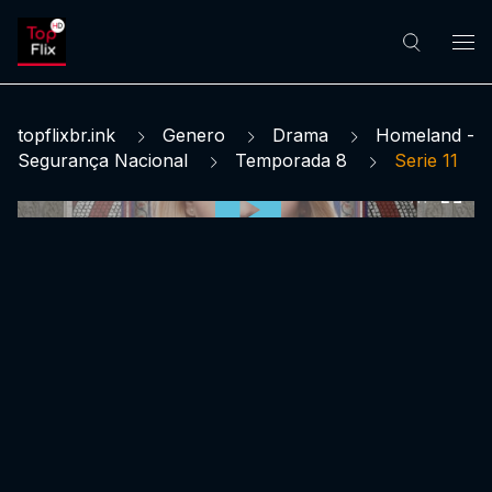
topflixbr.ink
Genero
Drama
Homeland -
Segurança Nacional
Temporada 8
Serie 11
0:00:00 /
0:00:00