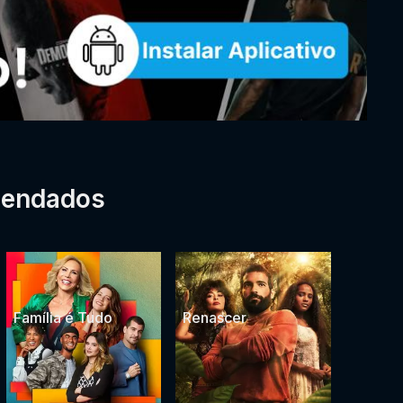
mendados
Família é Tudo
Renascer