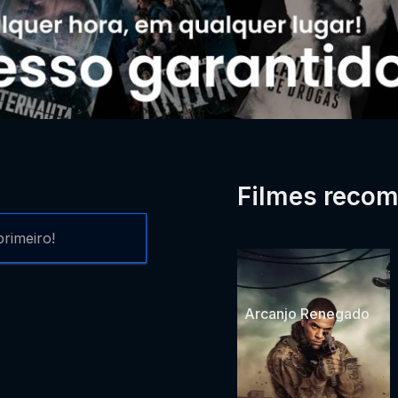
Filmes reco
rimeiro!
Arcanjo Renegado