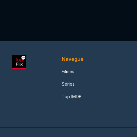
Navegue
Filmes
Séries
Top IMDB