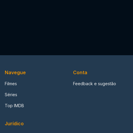
Navegue
Conta
Filmes
Feedback e sugestão
Séries
Top IMDB
Jurídico