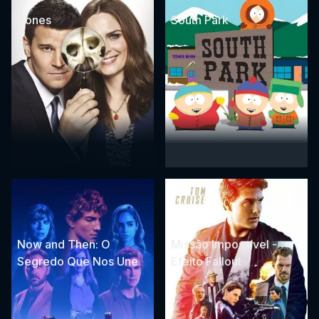
Bones
South Park
Now and Then: O
Missão Impossível -
Segredo Que Nos Une
Efeito Fallout