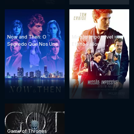
Now and Then: O
Missão Impossível -
Segredo Que Nos Une
Efeito Fallout
Game of Thrones