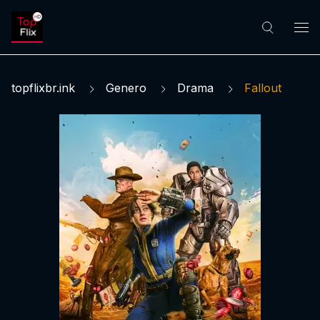
topflixbr.ink
Genero
Drama
Fallout