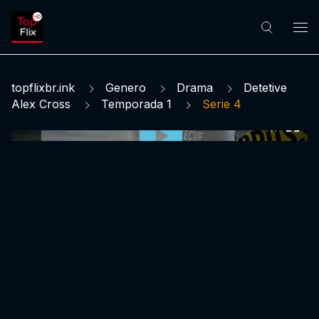
topflixbr.ink
Genero
Drama
Detetive
Alex Cross
Temporada 1
Serie 4
0:00:00 /
0:00:00