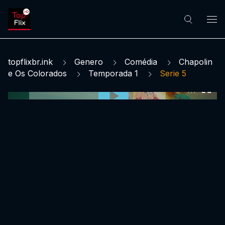
topflixbr.ink
Genero
Comédia
Chapolin
e Os Colorados
Temporada 1
Serie 5
0:00:00 /
0:00:00