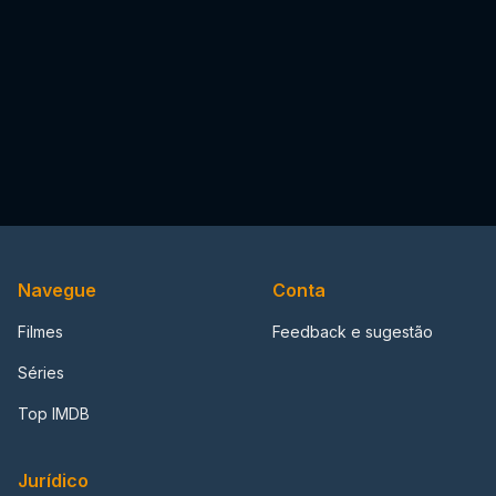
Navegue
Conta
Filmes
Feedback e sugestão
Séries
Top IMDB
Jurídico