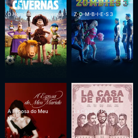
O Homem das Cavernas
Z-O-M-B-I-E-S 3
A Esposa do Meu
La Casa de Papel
Marido