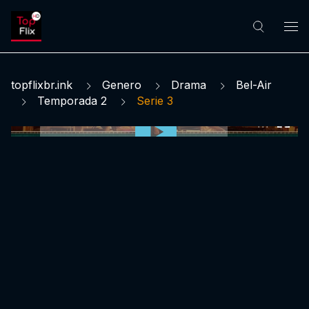
topflixbr.ink
Genero
Drama
Bel-Air
Temporada 2
Serie 3
0:00:00 /
0:00:00