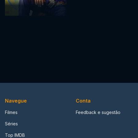
Navegue
Conta
Filmes
Feedback e sugestão
Séries
Top IMDB