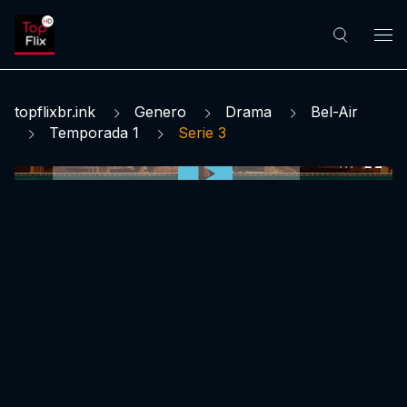
topflixbr.ink
Genero
Drama
Bel-Air
Temporada 1
Serie 3
0:00:00 /
0:00:00