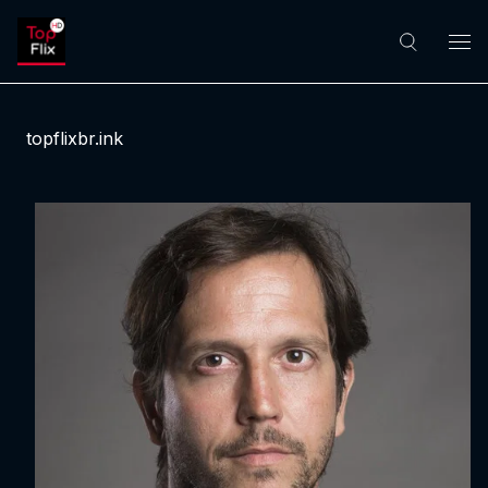
topflixbr.ink