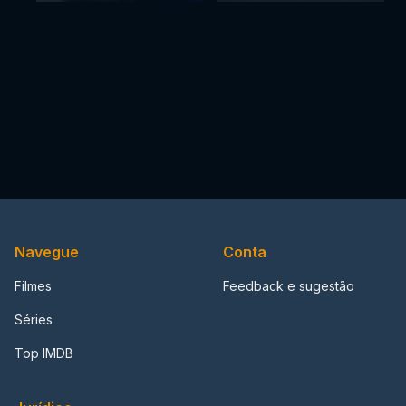
Navegue
Conta
Filmes
Feedback e sugestão
Séries
Top IMDB