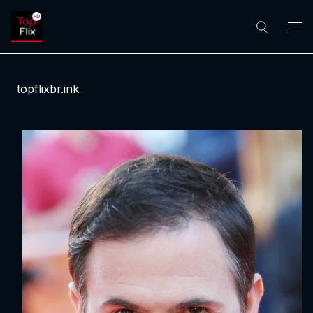
topflixbr.ink