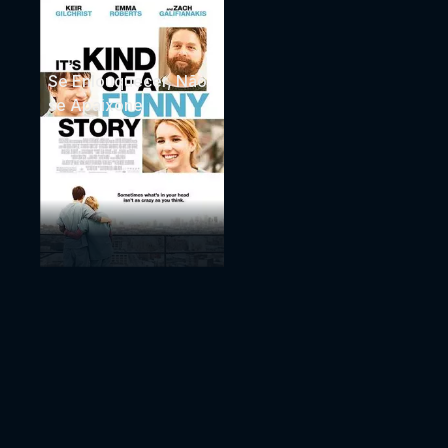
Se Enlouquecer, Não
se Apaixone