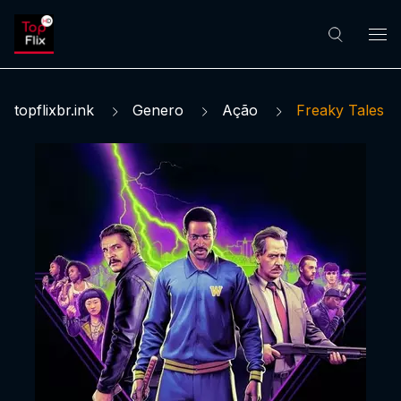
topflixbr.ink
Genero
Ação
Freaky Tales