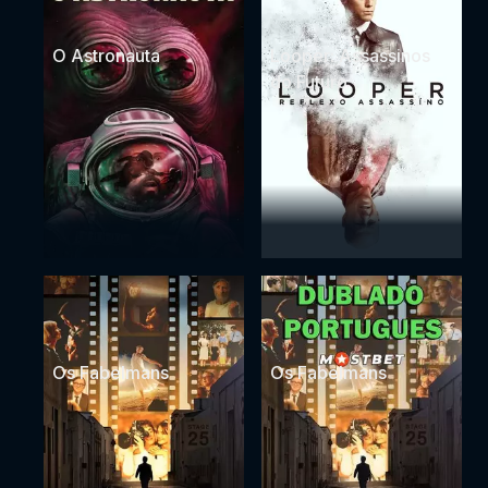
O Astronauta
Looper: Assassinos
do Futuro
Os Fabelmans
Os Fabelmans