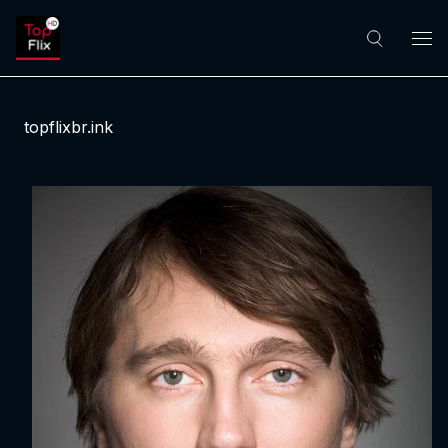
topflixbr.ink