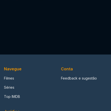
Navegue
Conta
Filmes
Feedback e sugestão
Séries
Top IMDB