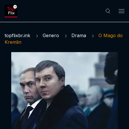
topflixbr.ink
Genero
Drama
O Mago do
Kremlin