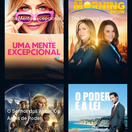
Uma Mente Excepcional
The Morning Show
O Senhor dos Anéis: Os
O Poder e a Lei
Anéis de Poder