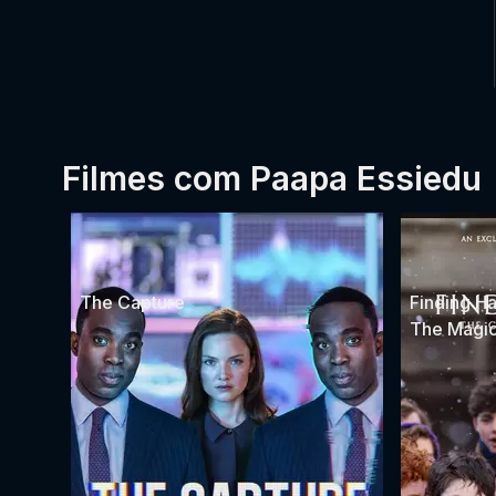
Filmes com Paapa Essiedu
The Capture
Finding Ha
The Magi