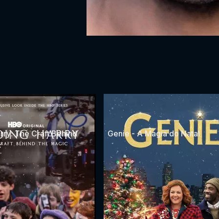
rry: The Craft Behind
Genie - A Magia do Natal
c