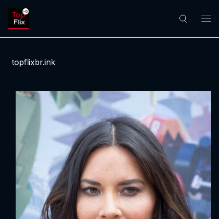
topflixbr.ink