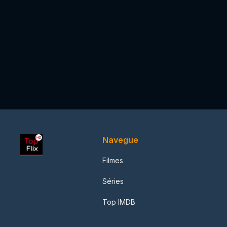
Navegue
Filmes
Séries
Top IMDB