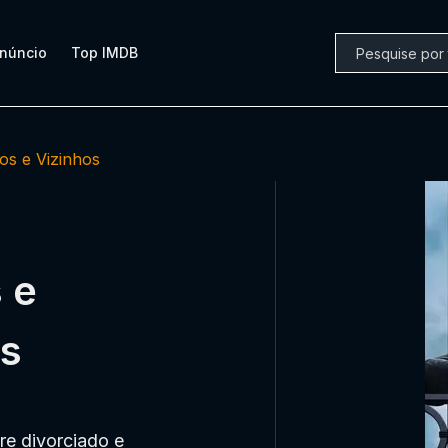
núncio
Top IMDB
os e Vizinhos
 e
is
re divorciado e