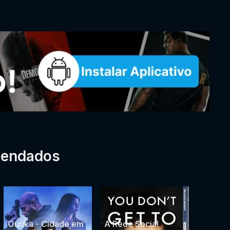
mendados
Ourika - Cidade em
A Rede Social