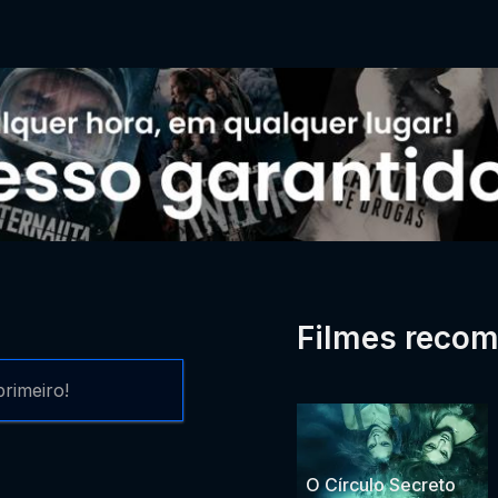
Filmes reco
rimeiro!
O Círculo Secreto