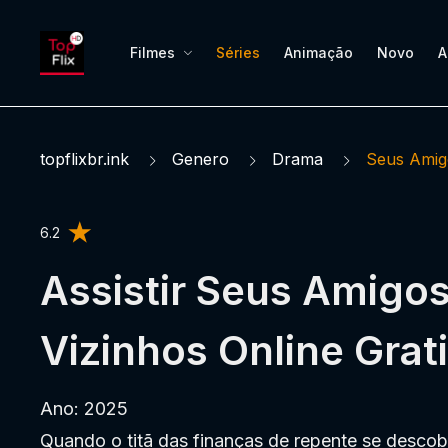
Filmes
Séries
Animação
Novo
A
topflixbr.ink
Genero
Drama
Seus Amig
6.2
Assistir Seus Amigos
Vizinhos Online Grat
Ano: 2025
Quando o titã das finanças de repente se descob