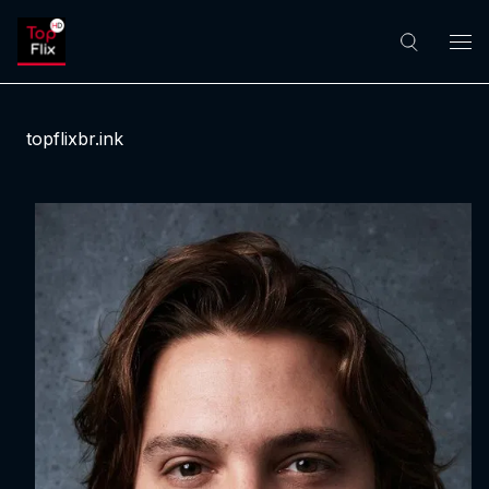
topflixbr.ink