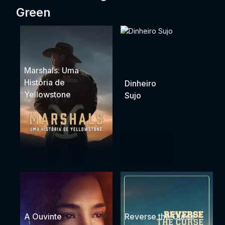
Green
Marshals: Uma
História de
Dinheiro
Yellowstone
Sujo
A Ouvinte
Reverse the Curse