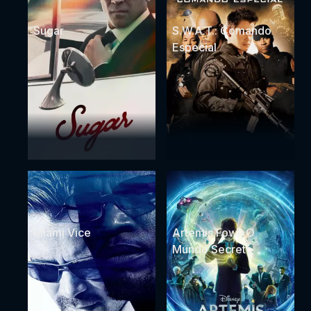
Sugar
S.W.A.T.: Comando
Especial
Miami Vice
Artemis Fowl: O
Mundo Secreto