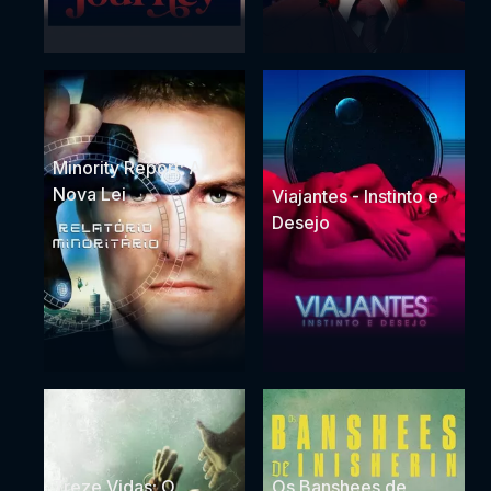
Minority Report: A
Nova Lei
Viajantes - Instinto e
Desejo
Treze Vidas: O
Os Banshees de