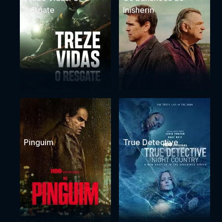
Resgate
Inisherin
Pinguim
True Detective