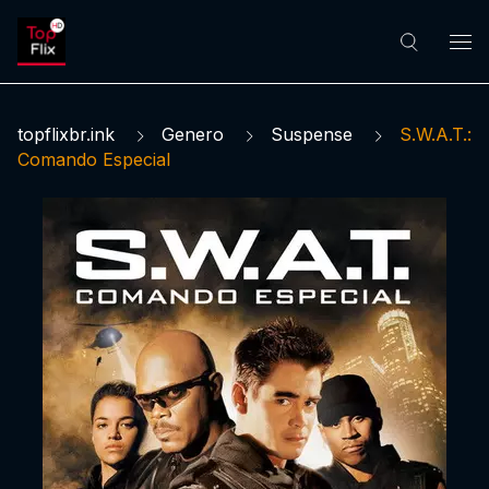
topflixbr.ink
Genero
Suspense
S.W.A.T.:
Comando Especial