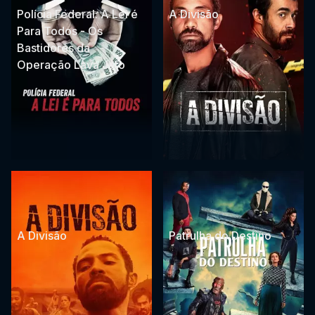
Polícia Federal: A Lei é
A Divisão
Para Todos - Os
Bastidores da
Operação Lava Jato
A Divisão
Patrulha do Destino