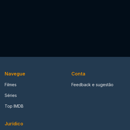
Navegue
Conta
Filmes
Feedback e sugestão
Séries
Top IMDB
Jurídico