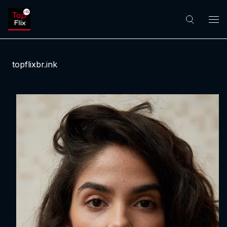
topflixbr.ink