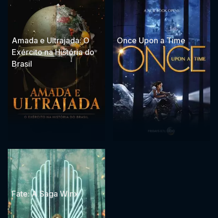
Amada e Ultrajada: O
Once Upon a Time
Exército na História do
Brasil
Fate: A Saga Winx