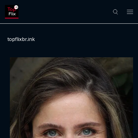
topflixbr.ink