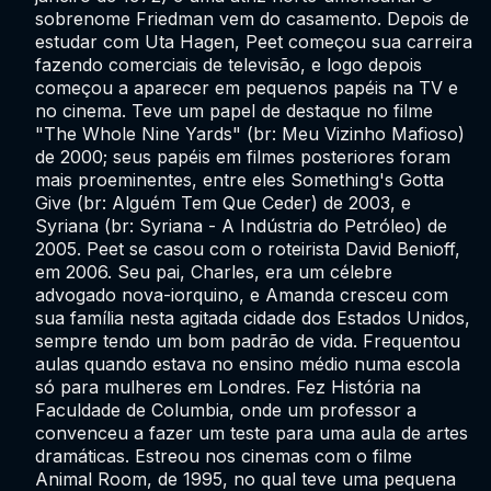
sobrenome Friedman vem do casamento. Depois de
estudar com Uta Hagen, Peet começou sua carreira
fazendo comerciais de televisão, e logo depois
começou a aparecer em pequenos papéis na TV e
no cinema. Teve um papel de destaque no filme
"The Whole Nine Yards" (br: Meu Vizinho Mafioso)
de 2000; seus papéis em filmes posteriores foram
mais proeminentes, entre eles Something's Gotta
Give (br: Alguém Tem Que Ceder) de 2003, e
Syriana (br: Syriana - A Indústria do Petróleo) de
2005. Peet se casou com o roteirista David Benioff,
em 2006. Seu pai, Charles, era um célebre
advogado nova-iorquino, e Amanda cresceu com
sua família nesta agitada cidade dos Estados Unidos,
sempre tendo um bom padrão de vida. Frequentou
aulas quando estava no ensino médio numa escola
só para mulheres em Londres. Fez História na
Faculdade de Columbia, onde um professor a
convenceu a fazer um teste para uma aula de artes
dramáticas. Estreou nos cinemas com o filme
Animal Room, de 1995, no qual teve uma pequena