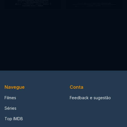
Navegue
Conta
Filmes
Feedback e sugestão
Séries
Top IMDB