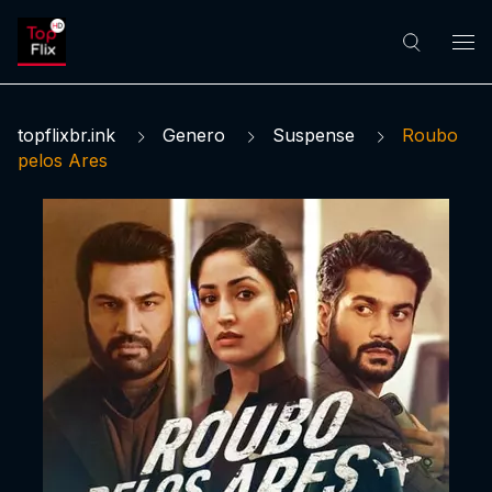
topflixbr.ink
Genero
Suspense
Roubo
pelos Ares